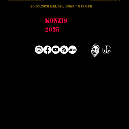
20.03.2026
Kult41
, Bonn / mit OFW
Konzis
2025