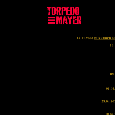
14.11.2026
Punkrock M
13.
03
01.05
25.04.2
18.04