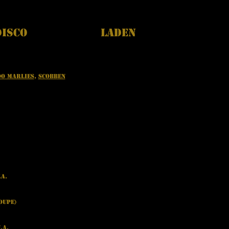
Disco
Laden
o Marlies
,
Scobben
.a.
oupe)
.a.