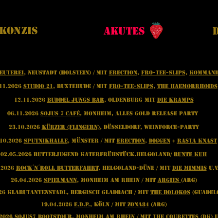
Konzis
Akutes
euterei
, Neustadt (Holstein) / mit
Erection
,
Fro-Tee-Slips
,
Kommand
11.2026
Studio 21
, Buxtehude / mit
Fro-Tee-Slips
,
The Haemorrhoids
12.11.2026
Buddel Jungs Bar
, Oldenburg mit
Die Kramps
06.11.2026
Sojus 7 Café
, Monheim, Alles Gold Release PArty
23.10.2026
Kürzer (Flingern)
, Düsseldorf, WEINFORCE-PARTY
.10.2026
Sputnikhalle
, Münster / mit
Erection
,
Diggen
+
Rasta Knast
02.05.2026 Butterjugend Katerfrühstück.Helgoland/
Bunte Kuh
.2026
Rock´n´Roll Butterfahrt
, Helgoland-Düne / mit
Die Mimmis
u.v
26.04.2026
Spielmann
, Monheim am Rhein / mit
Argies
(ARG)
026 Klabutantenstadl, Bergisch Gladbach / mit
The Bolokos
(Guadel
19.04.2026
E.D.P.
, Köln / mit
Zona84
(ARG)
.2026
Sojus7 Bootstour
, Monheim am Rhein / mit
The Courettes
(DK) u