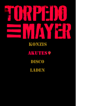
Konzis
Akutes
Disco
Laden
AGB